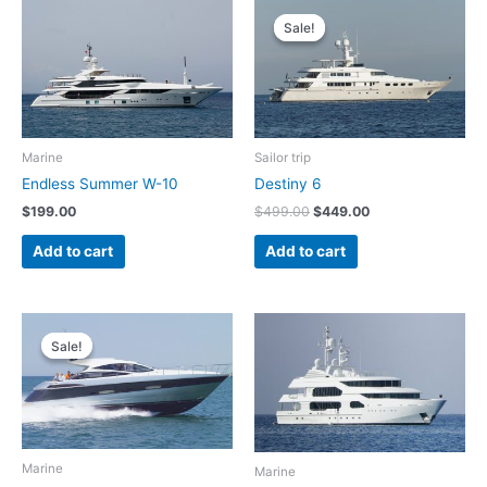
Sale!
Sale!
Marine
Sailor trip
Endless Summer W-10
Destiny 6
Original
Current
$
199.00
$
499.00
$
449.00
price
price
was:
is:
Add to cart
Add to cart
$499.00.
$449.00.
Sale!
Sale!
Marine
Marine