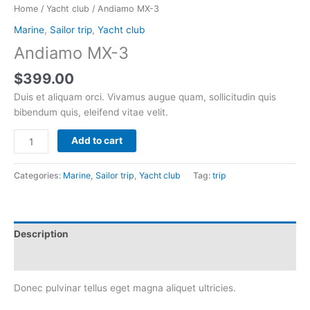
Home
/
Yacht club
/ Andiamo MX-3
Marine
,
Sailor trip
,
Yacht club
Andiamo MX-3
$
399.00
Duis et aliquam orci. Vivamus augue quam, sollicitudin quis
bibendum quis, eleifend vitae velit.
Andiamo
Add to cart
MX-
3
Categories:
Marine
,
Sailor trip
,
Yacht club
Tag:
trip
quantity
Description
Additional information
Donec pulvinar tellus eget magna aliquet ultricies.